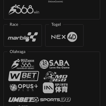
Race
Togel
Olahraga