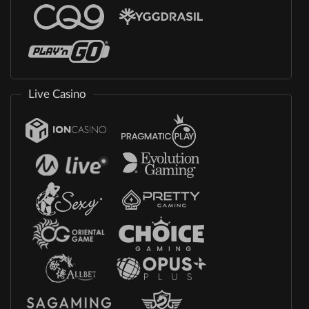
Live Casino