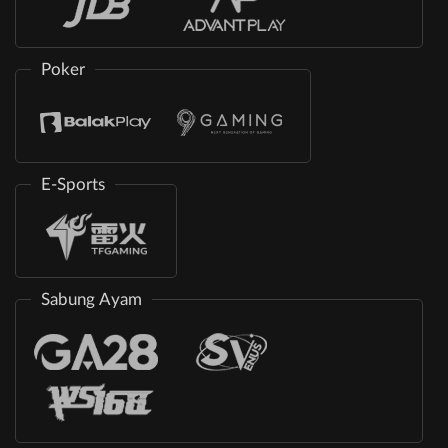
Poker
E-Sports
Sabung Ayam